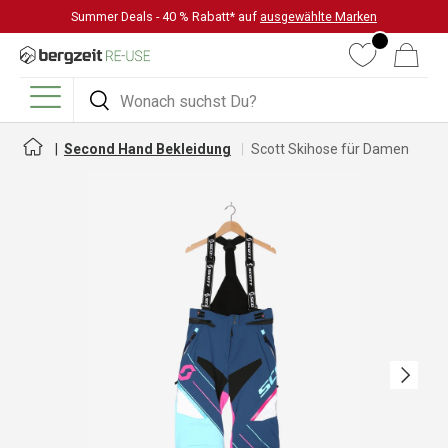
Summer Deals - 40 % Rabatt* auf
ausgewählte Marken
DIREKT ZUM INHALT
Wunschliste
Warenkorb
Suchen
Suchen
Menü
Second Hand Bekleidung
Scott Skihose für Damen
Nächste