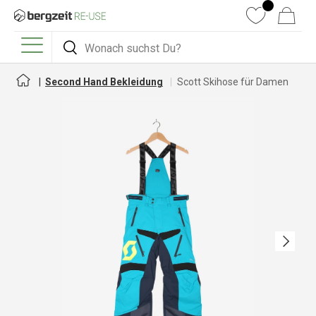
DIREKT ZUM INHALT
Wunschliste
Warenkorb
Suchen
Suchen
Menü
Second Hand Bekleidung
Scott Skihose für Damen
Nächste