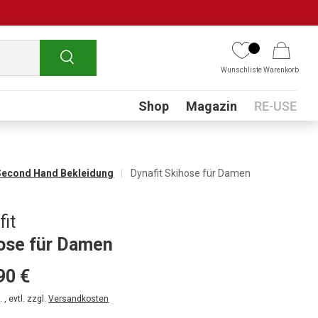
Suchen
Wunschliste
Warenkorb
Submenu
Shop
Magazin
RE-USE
Second Hand Bekleidung
Dynafit Skihose für Damen
fit
ose für Damen
90 €
 , evtl. zzgl.
Versandkosten