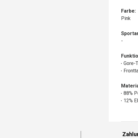
Farbe:
Pink
Sportar
-
Funktio
Gore-
Frontt
Materia
88% P
12% El
Zahlu