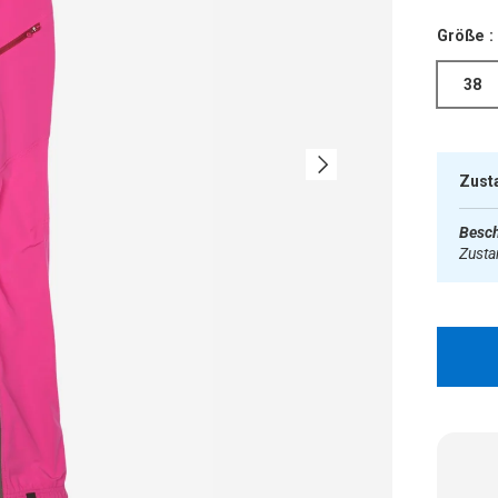
Größe :
38
Nächste
Zust
Besch
Zust