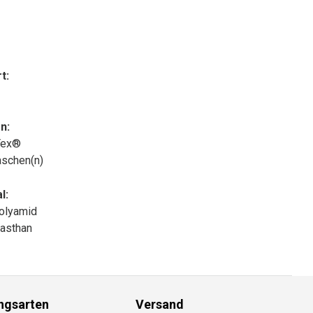
t:
n:
Tex®
aschen(n)
l:
olyamid
asthan
ngsarten
Versand