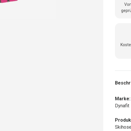
Vom
geprü
Koste
Beschr
Marke:
Dynafit
Produk
Skihos