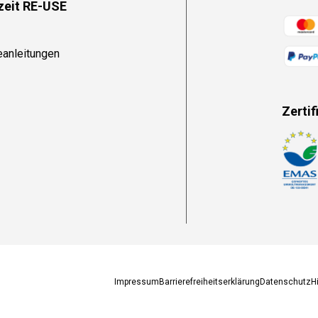
zeit RE-USE
Zahlun
eanleitungen
Zertif
Zahlun
Impressum
Barrierefreiheitserklärung
Datenschutz
H