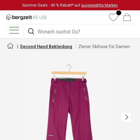
Summer Deals - 40 % Rabatt* auf
ausgewählte Marken
DIREKT ZUM INHALT
Wunschliste
Warenkorb
Suchen
Suchen
Menü
Second Hand Bekleidung
Ziener Skihose für Damen
Nächste