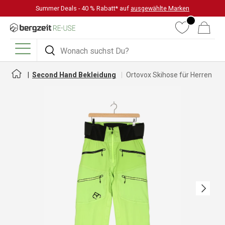
Summer Deals - 40 % Rabatt* auf
ausgewählte Marken
DIREKT ZUM INHALT
Wunschliste
Warenkorb
Suchen
Suchen
Menü
Second Hand Bekleidung
Ortovox Skihose für Herren
Nächste