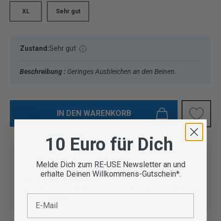
XL
Sehr gut
Zustand:
Sehr gut
Beschreibung :
Geringes Ausbleichen an den Beinen.
IN DEN WARENKORB
10 Euro für Dich
Melde Dich zum RE-USE Newsletter an und
erhalte Deinen Willkommens-Gutschein*.
Vom Outdoor Spezialisten
geprüfte Second Hand
Lieferung in 3-5 Werktagen
E-Mail
Artikel