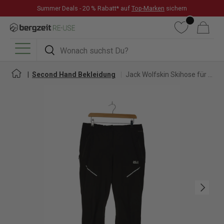
Summer Deals - 20 % Rabatt* auf
Top-Marken
sichern
DIREKT ZUM INHALT
Wunschliste
Warenkorb
Suchen
Suchen
Menü
Second Hand Bekleidung
Jack Wolfskin Skihose für Herren
Nächste