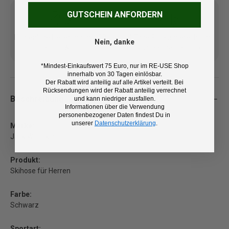
GUTSCHEIN ANFORDERN
Kostenlose Lieferung ab 100
14 Tage Rückgaberecht und
Nein, danke
€ (DE/AT)
kostenlose Retoure
*Mindest-Einkaufswert 75 Euro, nur im RE-USE Shop
innerhalb von 30 Tagen einlösbar.
Der Rabatt wird anteilig auf alle Artikel verteilt. Bei
Rücksendungen wird der Rabatt anteilig verrechnet
Beschreibung
und kann niedriger ausfallen.
Informationen über die Verwendung
personenbezogener Daten findest Du in
unserer
Datenschutzerklärung
.
Marke:
Jack Wolfskin
Produkt:
Skihose für Herren
Farbe:
Schwarz
Sportart: