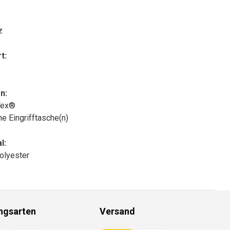
z
t:
n:
Tex®
che Eingrifftasche(n)
l:
olyester
ngsarten
Versand