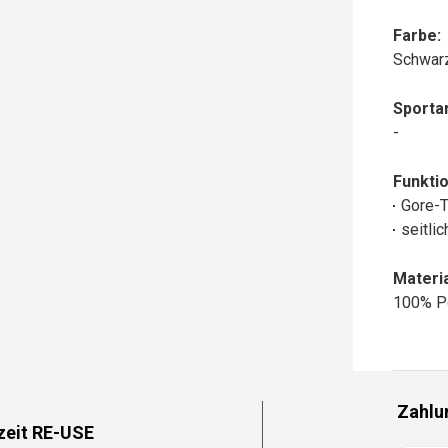
Farbe:
Schwar
Sportar
-
Funktio
Gore-
seitli
Materia
100% P
Zahlu
zeit RE-USE