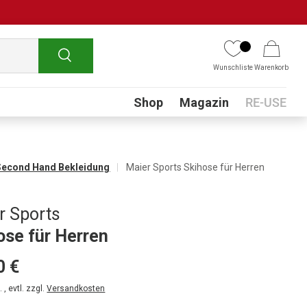
Suchen
Wunschliste
Warenkorb
Submenu
Shop
Magazin
RE-USE
Second Hand Bekleidung
Maier Sports Skihose für Herren
r Sports
ose für Herren
0 €
 , evtl. zzgl.
Versandkosten