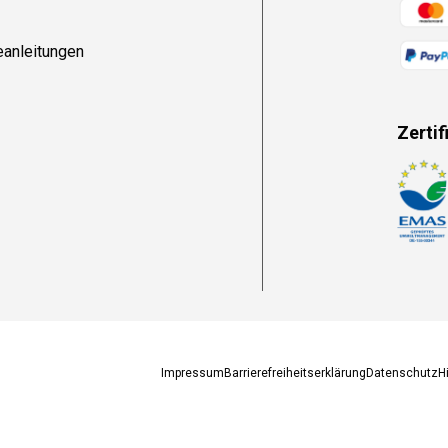
Zahlun
eanleitungen
Zertif
Zahlun
Impressum
Barrierefreiheitserklärung
Datenschutz
H