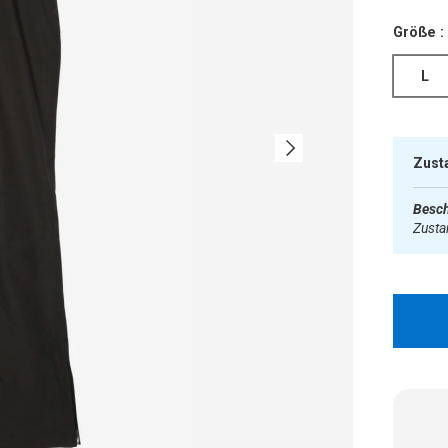
Größe :
L
Nächste
Zust
Besch
Zust