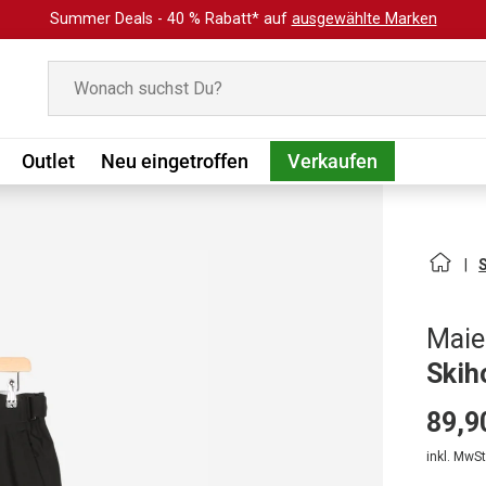
Summer Deals - 40 % Rabatt* auf
ausgewählte Marken
Suchen
Outlet
Neu eingetroffen
Verkaufen
Maie
Skih
89,9
inkl. MwSt.