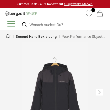
Summer Deals - 40 % Rabatt* auf
ausgewählte Marken
DIREKT ZUM INHALT
Wunschliste
Warenkorb
Suchen
Suchen
Menü
Second Hand Bekleidung
Peak Performance Skijacke für Damen
Nächste