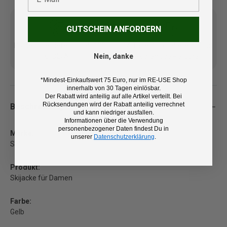
GUTSCHEIN ANFORDERN
Kostenlose Lieferung ab 100
14 Tage Rückgaberecht und
€ (DE/AT)
kostenlose Retoure
Nein, danke
*Mindest-Einkaufswert 75 Euro, nur im RE-USE Shop
innerhalb von 30 Tagen einlösbar.
Der Rabatt wird anteilig auf alle Artikel verteilt. Bei
Rücksendungen wird der Rabatt anteilig verrechnet
Beschreibung
und kann niedriger ausfallen.
Informationen über die Verwendung
personenbezogener Daten findest Du in
Marke:
unserer
Datenschutzerklärung
.
Salomon
Produkt:
Skijacke für Damen
Farbe:
Gelb