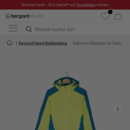
Summer Deals - 20 % Rabatt* auf
Top-Marken
sichern
DIREKT ZUM INHALT
Wunschliste
Warenkorb
Suchen
Suchen
Menü
Second Hand Bekleidung
Salomon Skijacke für Damen
Nächste