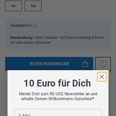
XS
Gut
Zustand:
Gut
Beschreibung :
Guter Zustand - voll funktionstüchtig & bereit
für viele weitere Abenteuer
IN DEN WARENKORB
10 Euro für Dich
Melde Dich zum RE-USE Newsletter an und
Vom Outdoor Spezialisten
erhalte Deinen Willkommens-Gutschein*.
geprüfte Second Hand
Lieferung in 3-5 Werktagen
Artikel
E-Mail