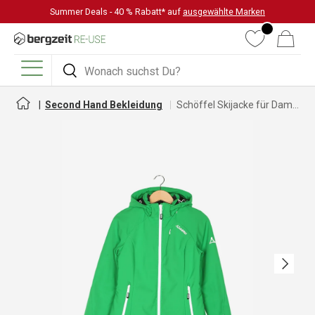
Summer Deals - 40 % Rabatt* auf
ausgewählte Marken
DIREKT ZUM INHALT
Wunschliste
Warenkorb
Suchen
Suchen
Menü
Second Hand Bekleidung
Schöffel Skijacke für Damen
Nächste