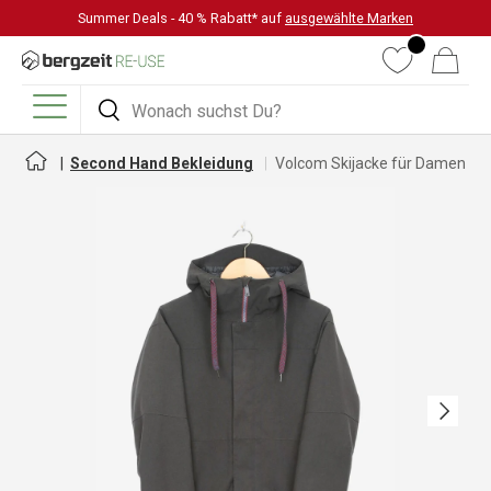
Summer Deals - 40 % Rabatt* auf
ausgewählte Marken
DIREKT ZUM INHALT
Wunschliste
Warenkorb
Suchen
Suchen
Menü
Second Hand Bekleidung
Volcom Skijacke für Damen
Nächste