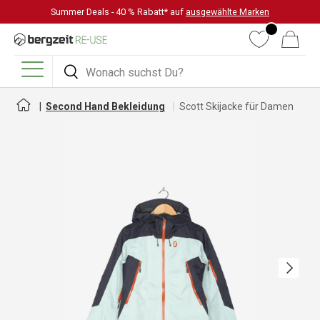
Summer Deals - 40 % Rabatt* auf
ausgewählte Marken
DIREKT ZUM INHALT
Wunschliste
Warenkorb
Suchen
Suchen
Menü
Second Hand Bekleidung
Scott Skijacke für Damen
Nächste