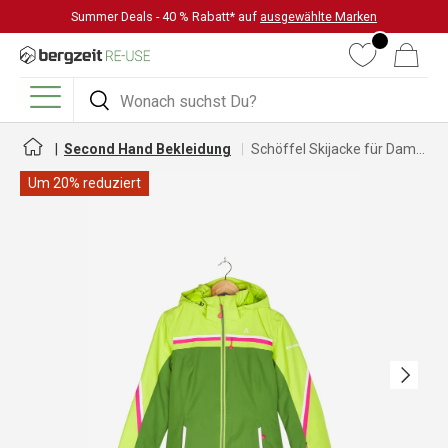
Summer Deals - 40 % Rabatt* auf
ausgewählte Marken
DIREKT ZUM INHALT
Wunschliste
Warenkorb
Suchen
Suchen
Menü
Second Hand Bekleidung
Schöffel Skijacke für Damen
Um 20% reduziert
Nächste