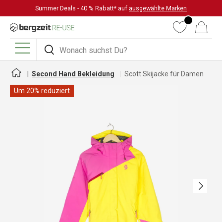
Summer Deals - 40 % Rabatt* auf
ausgewählte Marken
DIREKT ZUM INHALT
Wunschliste
Warenkorb
Suchen
Suchen
Menü
Second Hand Bekleidung
Scott Skijacke für Damen
Um 20% reduziert
Nächste