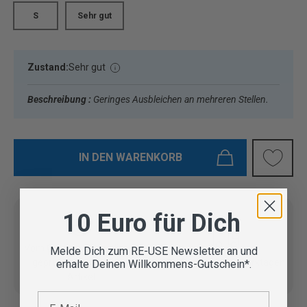
S
Sehr gut
Zustand:
Sehr gut
Beschreibung :
Geringes Ausbleichen an mehreren Stellen.
IN DEN WARENKORB
10 Euro für Dich
Vom Outdoor Spezialisten
Melde Dich zum RE-USE Newsletter an und
geprüfte Second Hand
Lieferung in 3-5 Werktagen
erhalte Deinen Willkommens-Gutschein*.
Artikel
E-Mail