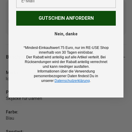
GUTSCHEIN ANFORDERN
Kostenlose Lieferung ab 100
14 Tage Rückgaberecht und
€ (DE/AT)
kostenlose Retoure
Nein, danke
*Mindest-Einkaufswert 75 Euro, nur im RE-USE Shop
innerhalb von 30 Tagen einlösbar.
Beschreibung
Der Rabatt wird anteilig auf alle Artikel verteilt. Bei
Rücksendungen wird der Rabatt anteilig verrechnet
und kann niedriger ausfallen.
Informationen über die Verwendung
Marke:
personenbezogener Daten findest Du in
Icepeak
unserer
Datenschutzerklärung
.
Produkt:
Skijacke für Damen
Farbe:
Blau
Sportart: