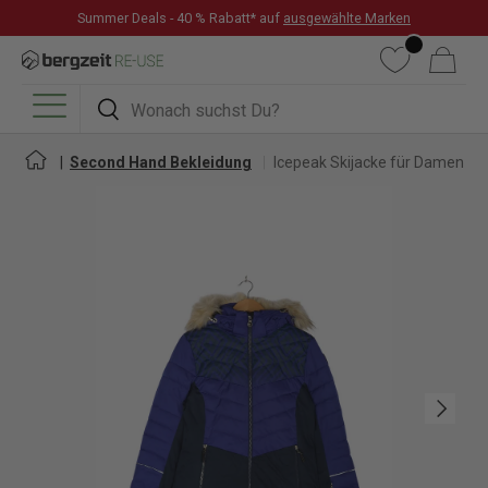
Summer Deals - 40 % Rabatt* auf
ausgewählte Marken
DIREKT ZUM INHALT
Wunschliste
Warenkorb
Suchen
Suchen
Menü
Second Hand Bekleidung
Icepeak Skijacke für Damen
Nächste