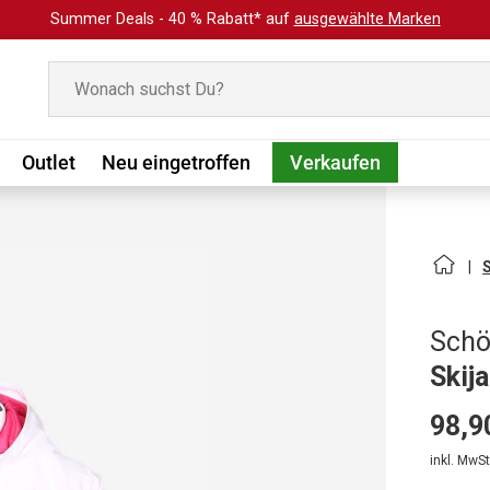
Summer Deals - 40 % Rabatt* auf
ausgewählte Marken
Suchen
Outlet
Neu eingetroffen
Verkaufen
Schö
Skij
98,9
inkl. MwSt.