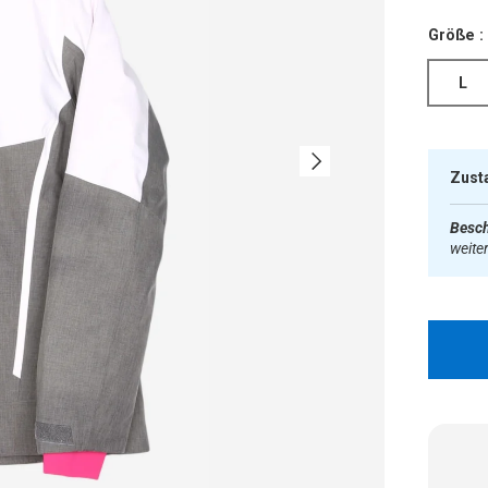
Größe :
L
Nächste
Zust
Besch
weite