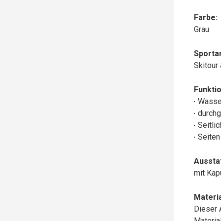
Farbe:
Grau
Sportar
Skitour
Funktio
Wasse
durchg
Seitli
Seiten
Aussta
mit Ka
Materia
Dieser 
Materi