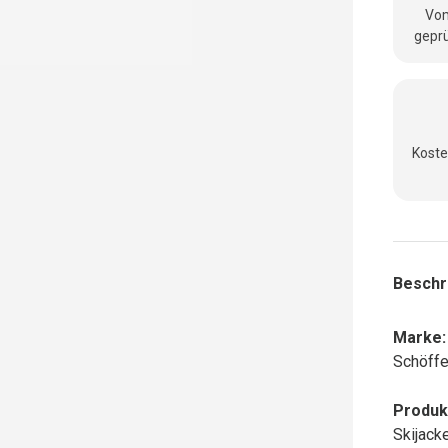
Vom
geprü
Koste
Beschr
Marke:
Schöffe
Produk
Skijack