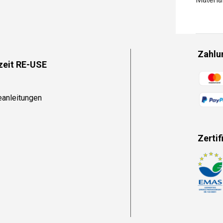
Zahlu
zeit RE-USE
Zahlun
eanleitungen
Zertif
Zahlun