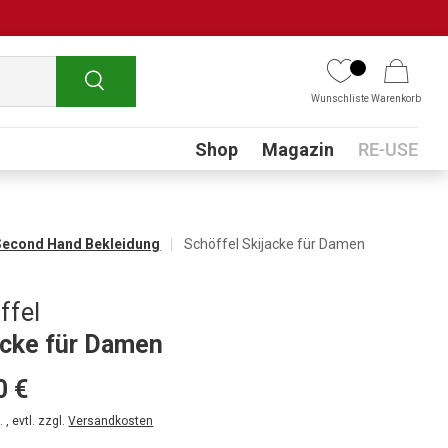
Suchen
Wunschliste
Warenkorb
Submenu
Shop
Magazin
RE-USE
Second Hand Bekleidung
Schöffel Skijacke für Damen
ffel
acke für Damen
0 €
 , evtl. zzgl.
Versandkosten