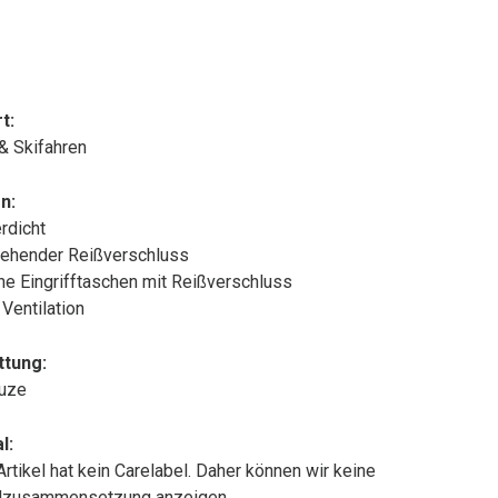
t:
 & Skifahren
n:
rdicht
ehender Reißverschluss
che Eingrifftaschen mit Reißverschluss
 Ventilation
ttung:
puze
l:
Artikel hat kein Carelabel. Daher können wir keine
alzusammensetzung anzeigen.