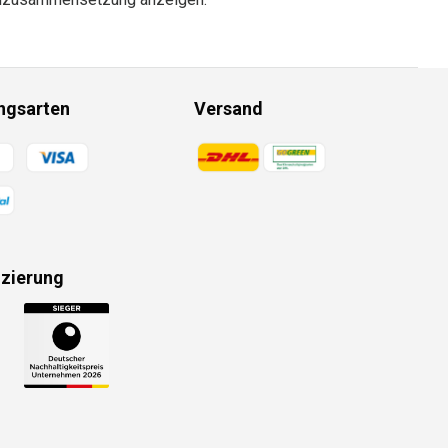
ngsarten
Versand
gsmethoden
Zahlungsmethoden
izierung
gsmethoden