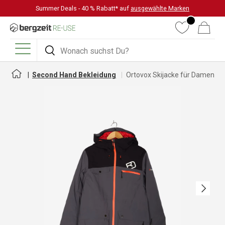
Summer Deals - 40 % Rabatt* auf
ausgewählte Marken
DIREKT ZUM INHALT
Wunschliste
Warenkorb
Suchen
Suchen
Menü
Second Hand Bekleidung
Ortovox Skijacke für Damen
Nächste