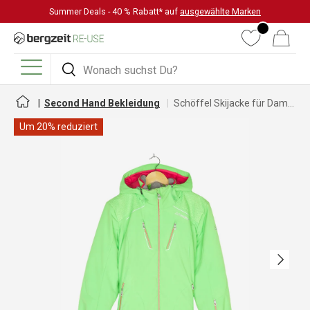
Summer Deals - 40 % Rabatt* auf
ausgewählte Marken
DIREKT ZUM INHALT
Wunschliste
Warenkorb
Suchen
Suchen
Menü
Second Hand Bekleidung
Schöffel Skijacke für Damen
Um 20% reduziert
Nächste