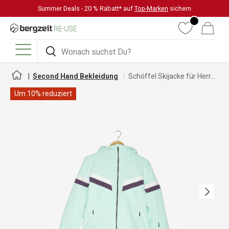
Summer Deals - 20 % Rabatt* auf
Top-Marken
sichern
DIREKT ZUM INHALT
Wunschliste
Warenkorb
Suchen
Suchen
Menü
Second Hand Bekleidung
Schöffel Skijacke für Herren und Damen
Um 10% reduziert
Nächste