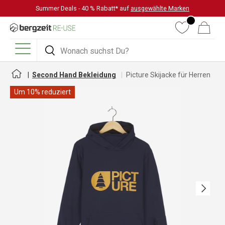
Summer Deals - 40 % Rabatt* auf
ausgewählte Marken
DIREKT ZUM INHALT
Wunschliste
Warenkorb
Suchen
Suchen
Menü
Second Hand Bekleidung
Picture Skijacke für Herren
Um 10% reduziert
Nächste