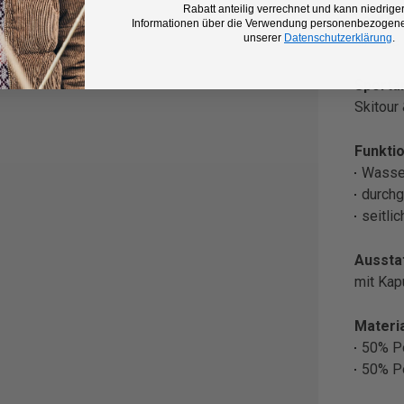
Rabatt anteilig verrechnet und kann niedriger
Farbe:
Informationen über die Verwendung personenbezogener
unserer
Datenschutzerklärung
.
Orange
Sportar
Skitour
Funktio
Wasse
durchg
seitli
Aussta
mit Ka
Materia
50% Po
50% P