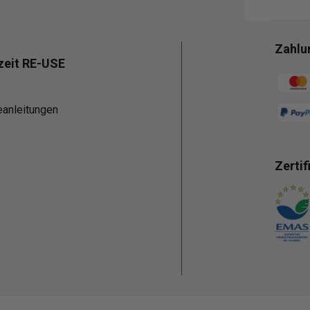
Zahlu
zeit RE-USE
Zahlun
eanleitungen
Zertif
Zahlun