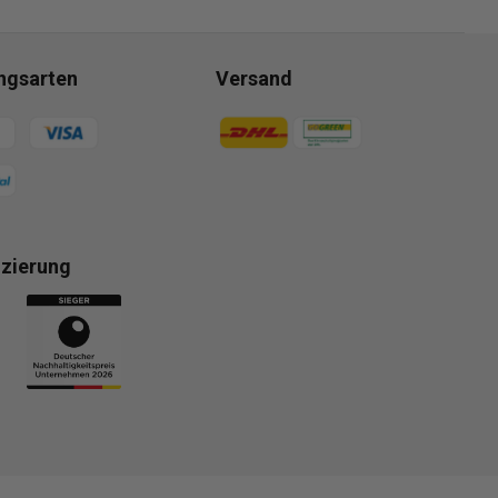
ngsarten
Versand
gsmethoden
Zahlungsmethoden
izierung
gsmethoden