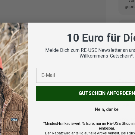
Vom
geprü
10 Euro für D
Koste
Melde Dich zum RE-USE Newsletter an und
Willkommens-Gutschein*.
E-Mail
Beschr
GUTSCHEIN ANFORDERN
Marke:
Haglöf
Nein, danke
Produk
*Mindest-Einkaufswert 75 Euro, nur im RE-USE Shop in
Skijack
einlösbar.
Der Rabatt wird anteilig auf alle Artikel verteilt. Bei 