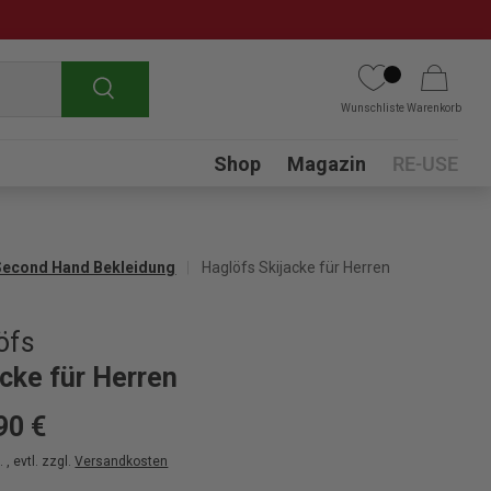
Suchen
Wunschliste
Warenkorb
Submenu
Shop
Magazin
RE-USE
Second Hand Bekleidung
Haglöfs Skijacke für Herren
öfs
acke für Herren
90 €
 , evtl. zzgl.
Versandkosten