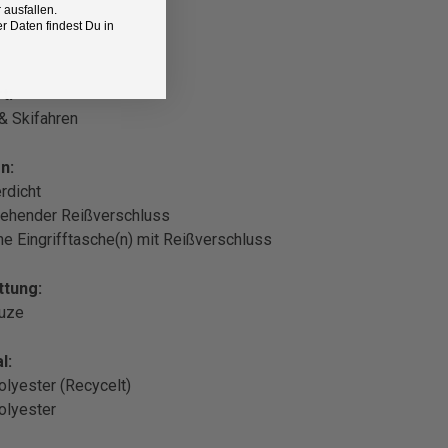
 ausfallen.
 Daten findest Du in
t:
 & Skifahren
n:
rdicht
ehender Reißverschluss
che Eingrifftasche(n) mit Reißverschluss
ttung:
puze
l:
lyester (Recycelt)
olyester