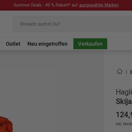
Summer Deals - 40 % Rabatt* auf
ausgewählte Marken
Suchen
Outlet
Neu eingetroffen
Verkaufen
Hagl
Skij
124,
inkl. MwSt.