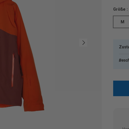
Größe :
M
Nächste
Zust
Besch