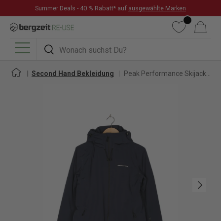
Summer Deals - 40 % Rabatt* auf
ausgewählte Marken
DIREKT ZUM INHALT
Wunschliste
Warenkorb
Suchen
Suchen
Menü
Second Hand Bekleidung
Peak Performance Skijacke für Herren
Nächste