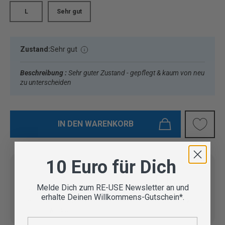
L
Sehr gut
Zustand:
Sehr gut
Beschreibung :
Sehr guter Zustand - gepflegt & kaum von neu
zu unterscheiden
IN DEN WARENKORB
10 Euro für Dich
Melde Dich zum RE-USE Newsletter an und
Vom Outdoor Spezialisten
erhalte Deinen Willkommens-Gutschein*.
geprüfte Second Hand
Lieferung in 3-5 Werktagen
Artikel
E-Mail