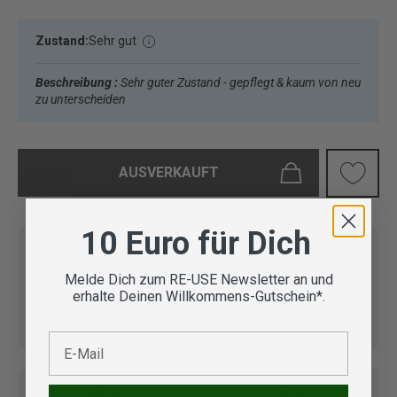
Zustand:
Sehr gut
Beschreibung :
Sehr guter Zustand - gepflegt & kaum von neu
zu unterscheiden
AUSVERKAUFT
10 Euro für Dich
Melde Dich zum RE-USE Newsletter an und
Vom Outdoor Spezialisten
erhalte Deinen Willkommens-Gutschein*.
geprüfte Second Hand
Lieferung in 3-5 Werktagen
Artikel
E-Mail