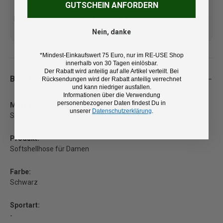
GUTSCHEIN ANFORDERN
Kostenlose Lieferung ab 100
14 Tage Rückgaberecht und
€ (DE/AT)
kostenlose Retoure
Nein, danke
*Mindest-Einkaufswert 75 Euro, nur im RE-USE Shop
innerhalb von 30 Tagen einlösbar.
Der Rabatt wird anteilig auf alle Artikel verteilt. Bei
Beschreibung
Rücksendungen wird der Rabatt anteilig verrechnet
und kann niedriger ausfallen.
Informationen über die Verwendung
personenbezogener Daten findest Du in
Marke:
unserer
Datenschutzerklärung
.
Schöffel
Produkt:
Softshellhose für Damen
Farbe:
Schwarz
Sportart:
-