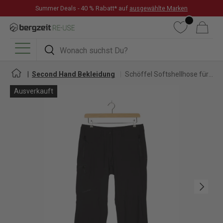
Summer Deals - 40 % Rabatt* auf
ausgewählte Marken
DIREKT ZUM INHALT
Wunschliste
Warenkorb
Suchen
Suchen
Menü
Second Hand Bekleidung
Schöffel Softshellhose für Damen
Ausverkauft
Nächste