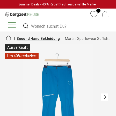
Summer Deals - 40 % Rabatt* auf
ausgewählte Marken
DIREKT ZUM INHALT
Wunschliste
Warenkorb
Suchen
Suchen
Menü
Second Hand Bekleidung
Martini Sportswear Softshellhose für Damen
Ausverkauft
Um 40% reduziert
Nächste