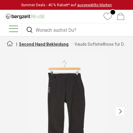
Summer Deals - 40 % Rabatt* auf
ausgewählte Marken
DIREKT ZUM INHALT
Wunschliste
Warenkorb
Suchen
Suchen
Menü
Second Hand Bekleidung
Vaude Softshellhose für Damen
Nächste