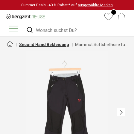
Summer Deals - 40 % Rabatt* auf
ausgewählte Marken
DIREKT ZUM INHALT
Wunschliste
Warenkorb
Suchen
Suchen
Menü
Second Hand Bekleidung
Mammut Softshellhose für Damen
Nächste