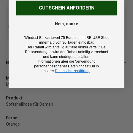
GUTSCHEIN ANFORDERN
Nein, danke
Kostenlose Lieferung ab 100
14 Tage Rückgaberecht und
€ (DE/AT)
kostenlose Retoure
*Mindest-Einkaufswert 75 Euro, nur im RE-USE Shop
innerhalb von 30 Tagen einlösbar.
Der Rabatt wird anteilig auf alle Artikel verteilt. Bei
Rücksendungen wird der Rabatt anteilig verrechnet
und kann niedriger ausfallen.
Informationen über die Verwendung
Beschreibung
personenbezogener Daten findest Du in
unserer
Datenschutzerklärung
.
Marke:
Marmot
Produkt:
Softshellhose für Damen
Farbe:
Orange