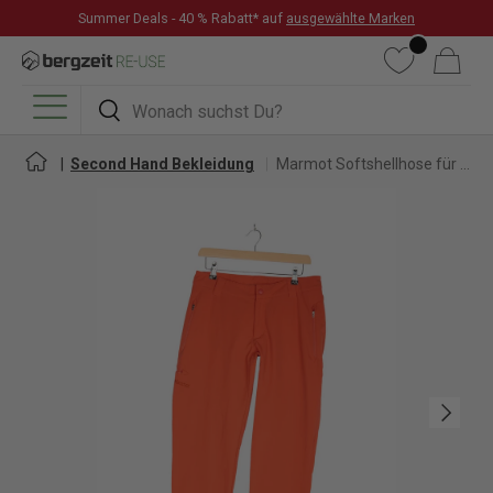
Summer Deals - 40 % Rabatt* auf
ausgewählte Marken
DIREKT ZUM INHALT
Wunschliste
Warenkorb
Suchen
Suchen
Menü
Second Hand Bekleidung
Marmot Softshellhose für Damen
Nächste