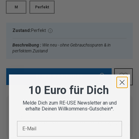
M
Perfekt
Zustand:
Perfekt
Beschreibung :
Wie neu - ohne Gebrauchsspuren & in
perfektem Zustand
IN DEN WARENKORB
10 Euro für Dich
Melde Dich zum RE-USE Newsletter an und
erhalte Deinen Willkommens-Gutschein*.
Vom Outdoor Spezialisten
E-Mail
geprüfte Second Hand
Lieferung in 3-5 Werktagen
Artikel