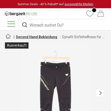
Summer Deals - 40 % Rabatt* auf
ausgewählte Marken
DIREKT ZUM INHALT
Wunschliste
Warenkorb
Suchen
Suchen
Menü
Second Hand Bekleidung
Dynafit Softshellhose für Damen
Ausverkauft
Nächste