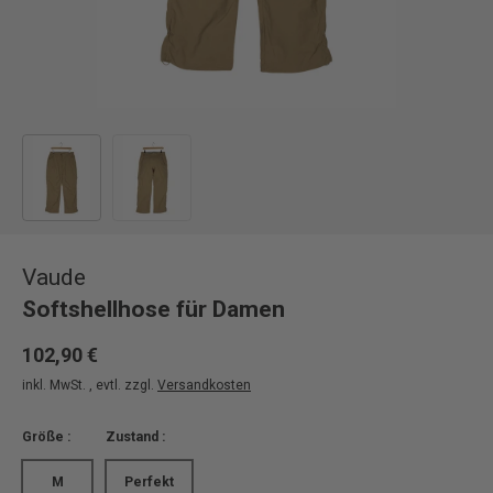
Bild 1 in Galerieansicht laden
Bild 2 in Galerieansicht laden
Vaude
Softshellhose für Damen
102,90 €
inkl. MwSt. , evtl. zzgl.
Versandkosten
Größe :
Zustand :
M
Perfekt