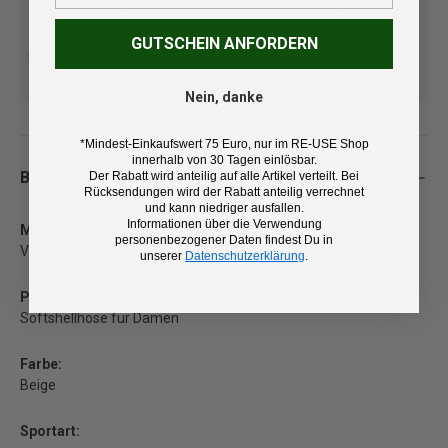
GUTSCHEIN ANFORDERN
Kostenlose Lieferung ab 100
14 Tage Rückgaberecht und
€ (DE/AT)
kostenlose Retoure
Nein, danke
*Mindest-Einkaufswert 75 Euro, nur im RE-USE Shop
innerhalb von 30 Tagen einlösbar.
Beschreibung
Der Rabatt wird anteilig auf alle Artikel verteilt. Bei
Rücksendungen wird der Rabatt anteilig verrechnet
und kann niedriger ausfallen.
Informationen über die Verwendung
Marke:
personenbezogener Daten findest Du in
Vaude
unserer
Datenschutzerklärung
.
Produkt:
Softshellhose für Damen
Farbe:
Beige
Sportart: