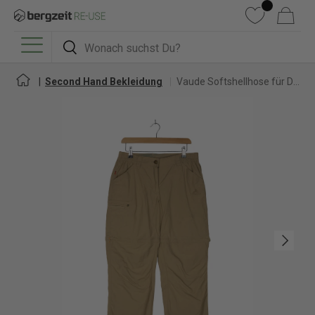
DIREKT ZUM INHALT
Wunschliste
Warenkorb
Suchen
Suchen
Menü
Second Hand Bekleidung
Vaude Softshellhose für Damen
Nächste