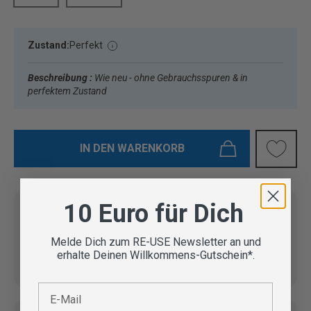
Zustand:
Perfekt
Beschreibung :
Wie neu - ohne Gebrauchsspuren & in
perfektem Zustand
IN DEN WARENKORB
10 Euro für Dich
Vom Outdoor Spezialisten
Melde Dich zum RE-USE Newsletter an und
erhalte Deinen Willkommens-Gutschein*.
geprüfte Second Hand
Lieferung in 3-5 Werktagen
Artikel
E-Mail