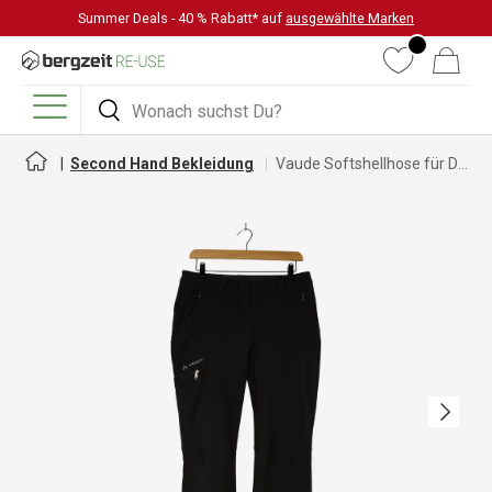
Summer Deals - 40 % Rabatt* auf
ausgewählte Marken
DIREKT ZUM INHALT
Wunschliste
Warenkorb
Suchen
Suchen
Menü
Second Hand Bekleidung
Vaude Softshellhose für Damen
Nächste