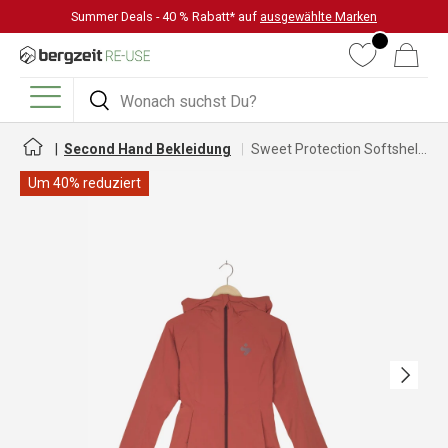
Summer Deals - 40 % Rabatt* auf
ausgewählte Marken
DIREKT ZUM INHALT
Wunschliste
Warenkorb
Suchen
Suchen
Menü
Second Hand Bekleidung
Sweet Protection Softshelljacke für Damen
Um 40% reduziert
Nächste