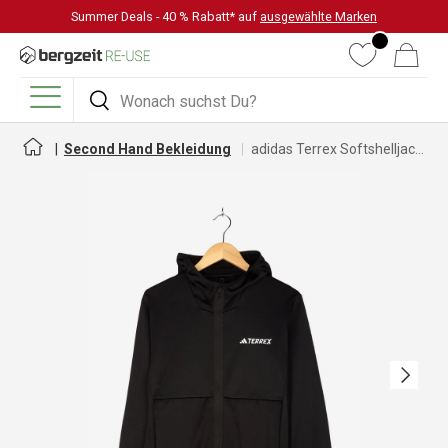
Summer Deals - 40 % Rabatt* auf
ausgewählte Marken
DIREKT ZUM INHALT
Wunschliste
Warenkorb
Suchen
Suchen
Menü
Second Hand Bekleidung
adidas Terrex Softshelljacke für Damen
Nächste