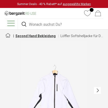
Summer Deals - 40 % Rabatt* auf
ausgewählte Marken
DIREKT ZUM INHALT
Wunschliste
Warenkorb
Suchen
Suchen
Menü
Second Hand Bekleidung
Löffler Softshelljacke für Damen
Nächste