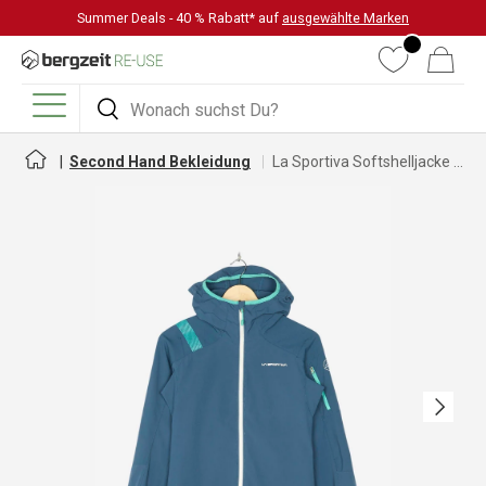
Summer Deals - 40 % Rabatt* auf
ausgewählte Marken
DIREKT ZUM INHALT
Wunschliste
Warenkorb
Suchen
Suchen
Menü
Second Hand Bekleidung
La Sportiva Softshelljacke für Damen
Nächste