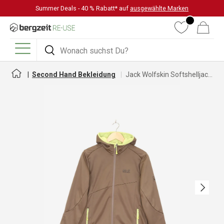
Summer Deals - 40 % Rabatt* auf
ausgewählte Marken
DIREKT ZUM INHALT
Wunschliste
Warenkorb
Suchen
Suchen
Menü
Second Hand Bekleidung
Jack Wolfskin Softshelljacke für Damen
Nächste