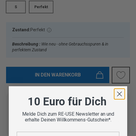
S
Perfekt
Zustand:
Perfekt
Beschreibung :
Wie neu - ohne Gebrauchsspuren & in
perfektem Zustand
IN DEN WARENKORB
10 Euro für Dich
Melde Dich zum RE-USE Newsletter an und
Vom Outdoor Spezialisten
erhalte Deinen Willkommens-Gutschein*.
geprüfte Second Hand
Lieferung in 3-5 Werktagen
Artikel
E-Mail