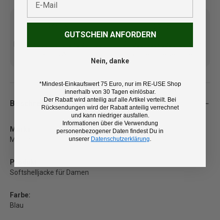
GUTSCHEIN ANFORDERN
Kostenlose Lieferung ab 100
14 Tage Rückgaberecht und
€ (DE/AT)
kostenlose Retoure
Nein, danke
*Mindest-Einkaufswert 75 Euro, nur im RE-USE Shop
innerhalb von 30 Tagen einlösbar.
Der Rabatt wird anteilig auf alle Artikel verteilt. Bei
Beschreibung
Rücksendungen wird der Rabatt anteilig verrechnet
und kann niedriger ausfallen.
Informationen über die Verwendung
Marke:
personenbezogener Daten findest Du in
unserer
Datenschutzerklärung
.
Maloja
Produkt:
Softshelljacke für Damen
Farbe:
Blau