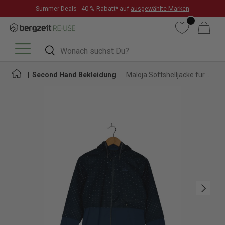
Summer Deals - 40 % Rabatt* auf
ausgewählte Marken
DIREKT ZUM INHALT
Wunschliste
Warenkorb
Suchen
Suchen
Menü
Second Hand Bekleidung
Maloja Softshelljacke für Damen
Nächste