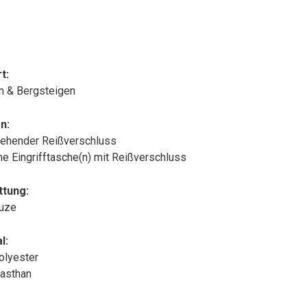
t:
n & Bergsteigen
n:
ehender Reißverschluss
che Eingrifftasche(n) mit Reißverschluss
ttung:
puze
l:
olyester
asthan