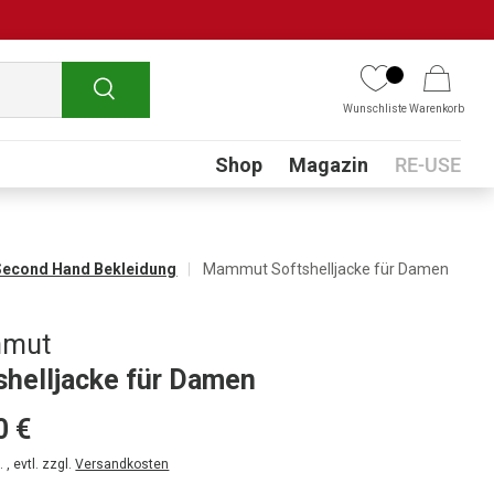
Suchen
Wunschliste
Warenkorb
Submenu
Shop
Magazin
RE-USE
Second Hand Bekleidung
Mammut Softshelljacke für Damen
mut
shelljacke für Damen
0 €
 , evtl. zzgl.
Versandkosten