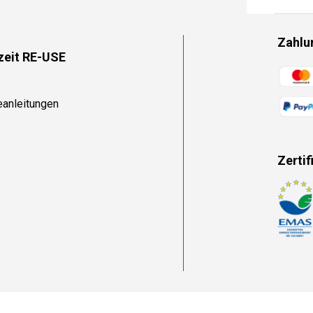
Zahlu
zeit RE-USE
Zahlun
eanleitungen
Zertif
Zahlun