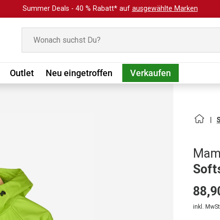
Summer Deals - 40 % Rabatt* auf
ausgewählte Marken
Suchen
Outlet
Neu eingetroffen
Verkaufen
Mam
Soft
88,9
inkl. MwSt.