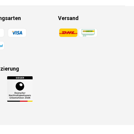
ngsarten
Versand
gsmethoden
Zahlungsmethoden
izierung
gsmethoden