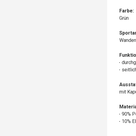
Farbe:
Grün
Sportar
Wander
Funktio
durchg
seitli
Aussta
mit Ka
Materia
90% P
10% El