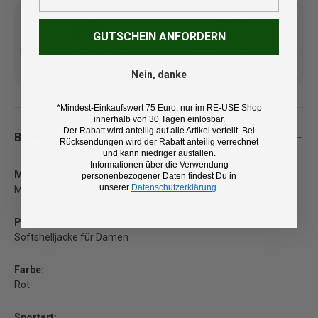
GUTSCHEIN ANFORDERN
Kostenlose Lieferung ab 100
14 Tage Rückgaberecht und
€ (DE/AT)
kostenlose Retoure
Nein, danke
*Mindest-Einkaufswert 75 Euro, nur im RE-USE Shop
innerhalb von 30 Tagen einlösbar.
Der Rabatt wird anteilig auf alle Artikel verteilt. Bei
Beschreibung
Rücksendungen wird der Rabatt anteilig verrechnet
und kann niedriger ausfallen.
Informationen über die Verwendung
Marke:
personenbezogener Daten findest Du in
unserer
Datenschutzerklärung
.
Mammut
Produkt:
Softshelljacke für Damen
Farbe:
Rot
Sportart: