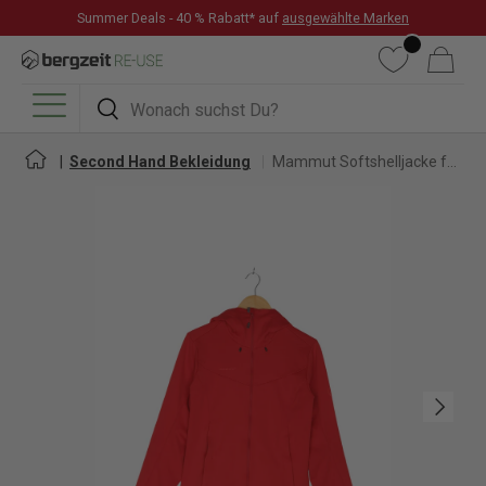
Summer Deals - 40 % Rabatt* auf
ausgewählte Marken
DIREKT ZUM INHALT
Wunschliste
Warenkorb
Suchen
Suchen
Menü
Second Hand Bekleidung
Mammut Softshelljacke für Damen
Nächste