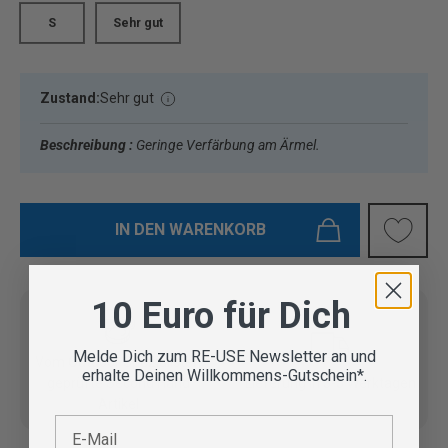
S
Sehr gut
Zustand:
Sehr gut
Beschreibung :
Geringe Verfärbung am Ärmel.
IN DEN WARENKORB
10 Euro für Dich
Melde Dich zum RE-USE Newsletter an und
Vom Outdoor Spezialisten
erhalte Deinen Willkommens-Gutschein*.
geprüfte Second Hand
Lieferung in 3-5 Werktagen
Artikel
E-Mail