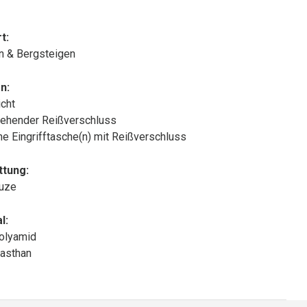
t:
n & Bergsteigen
n:
cht
ehender Reißverschluss
che Eingrifftasche(n) mit Reißverschluss
ttung:
puze
l:
olyamid
asthan