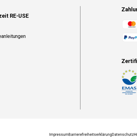
Zahlu
zeit RE-USE
Zahlun
eanleitungen
Zertif
Zahlun
Impressum
Barrierefreiheitserklärung
Datenschutz
H