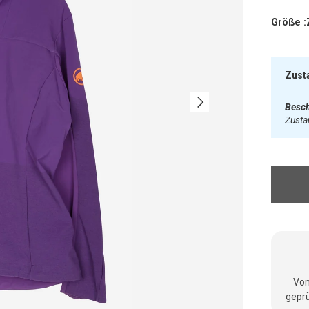
Größe :
Zust
Nächste
Besch
Zust
Vom
geprü