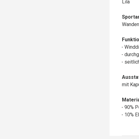
Lila
Sportar
Wander
Funktio
Winddi
durchg
seitli
Aussta
mit Ka
Materia
90% P
10% El