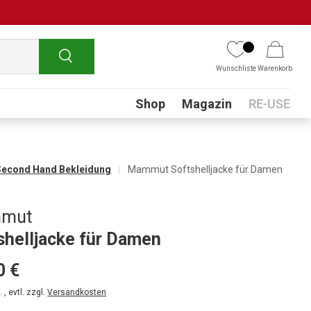
Suchen
Wunschliste
Warenkorb
Submenu
Shop
Magazin
RE-USE
Second Hand Bekleidung
Mammut Softshelljacke für Damen
mut
shelljacke für Damen
0 €
 , evtl. zzgl.
Versandkosten