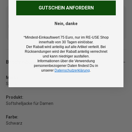
GUTSCHEIN ANFORDERN
Nein, danke
Kostenlose Lieferung ab 100
14 Tage Rückgaberecht und
€ (DE/AT)
kostenlose Retoure
*Mindest-Einkaufswert 75 Euro, nur im RE-USE Shop
innerhalb von 30 Tagen einlösbar.
Der Rabatt wird anteilig auf alle Artikel verteilt. Bei
Rücksendungen wird der Rabatt anteilig verrechnet
und kann niedriger ausfallen.
Informationen über die Verwendung
Beschreibung
personenbezogener Daten findest Du in
unserer
Datenschutzerklärung
.
Marke:
Salewa
Produkt:
Softshelljacke für Damen
Farbe:
Schwarz