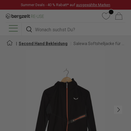
Summer Deals - 40 % Rabatt* auf
ausgewählte Marken
DIREKT ZUM INHALT
Wunschliste
Warenkorb
Suchen
Suchen
Menü
Second Hand Bekleidung
Salewa Softshelljacke für Damen
Nächste