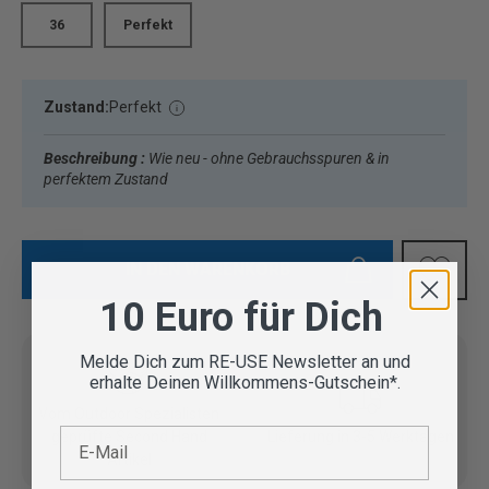
36
Perfekt
Zustand:
Perfekt
Beschreibung :
Wie neu - ohne Gebrauchsspuren & in
perfektem Zustand
IN DEN WARENKORB
10 Euro für Dich
Melde Dich zum RE-USE Newsletter an und
erhalte Deinen Willkommens-Gutschein*.
Vom Outdoor Spezialisten
E-Mail
geprüfte Second Hand
Lieferung in 3-5 Werktagen
Artikel