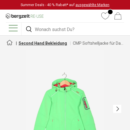
Summer Deals - 40 % Rabatt* auf
ausgewählte Marken
DIREKT ZUM INHALT
Wunschliste
Warenkorb
Suchen
Suchen
Menü
Second Hand Bekleidung
CMP Softshelljacke für Damen
Nächste