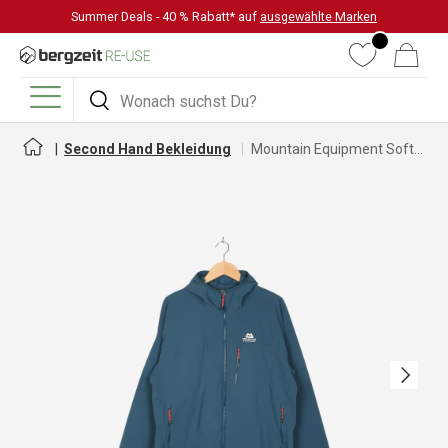
Summer Deals - 40 % Rabatt* auf
ausgewählte Marken
DIREKT ZUM INHALT
Wunschliste
Warenkorb
Suchen
Suchen
Menü
Second Hand Bekleidung
Mountain Equipment Softshelljacke für Herren
Nächste