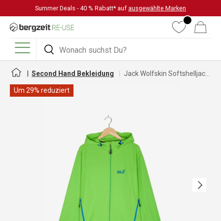
Summer Deals - 40 % Rabatt* auf
ausgewählte Marken
DIREKT ZUM INHALT
Wunschliste
Warenkorb
Suchen
Suchen
Menü
Second Hand Bekleidung
Jack Wolfskin Softshelljacke für Herren
Um 29% reduziert
Nächste