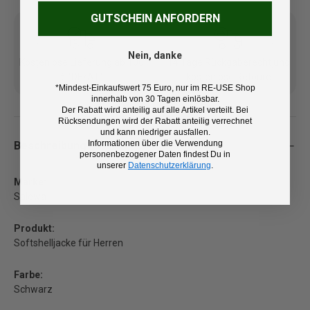
GUTSCHEIN ANFORDERN
Nein, danke
Kostenlose Lieferung ab 100
14 Tage Rückgaberecht und
€ (DE/AT)
kostenlose Retoure
*Mindest-Einkaufswert 75 Euro, nur im RE-USE Shop
innerhalb von 30 Tagen einlösbar.
Der Rabatt wird anteilig auf alle Artikel verteilt. Bei
Rücksendungen wird der Rabatt anteilig verrechnet
und kann niedriger ausfallen.
Informationen über die Verwendung
Beschreibung
personenbezogener Daten findest Du in
unserer
Datenschutzerklärung
.
Marke:
Salewa
Produkt:
Softshelljacke für Herren
Farbe:
Schwarz