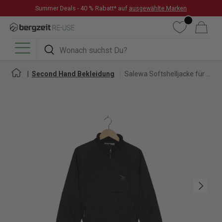
Summer Deals - 40 % Rabatt* auf
ausgewählte Marken
DIREKT ZUM INHALT
Wunschliste
Warenkorb
Suchen
Suchen
Menü
Second Hand Bekleidung
Salewa Softshelljacke für Herren
Nächste