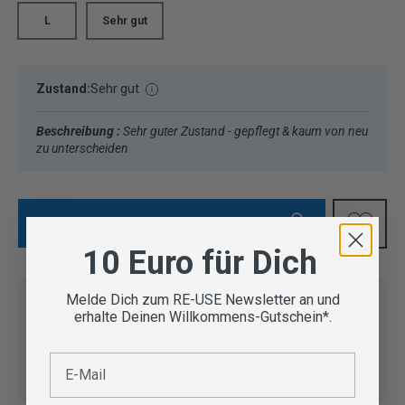
L
Sehr gut
Zustand:
Sehr gut
Beschreibung :
Sehr guter Zustand - gepflegt & kaum von neu
zu unterscheiden
IN DEN WARENKORB
10 Euro für Dich
Melde Dich zum RE-USE Newsletter an und
erhalte Deinen Willkommens-Gutschein*.
Vom Outdoor Spezialisten
E-Mail
geprüfte Second Hand
Lieferung in 3-5 Werktagen
Artikel