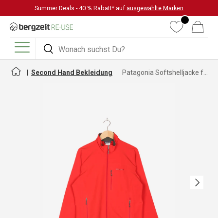
Summer Deals - 40 % Rabatt* auf
ausgewählte Marken
DIREKT ZUM INHALT
Wunschliste
Warenkorb
Suchen
Suchen
Menü
Second Hand Bekleidung
Patagonia Softshelljacke für Herren
Nächste