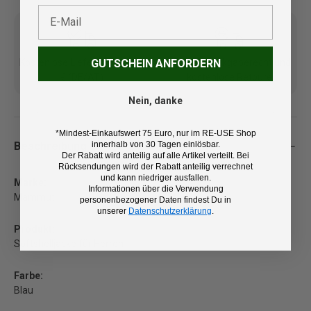
E-Mail
GUTSCHEIN ANFORDERN
Kostenlose Lieferung ab 100
14 Tage Rückgaberecht und
€ (DE/AT)
kostenlose Retoure
Nein, danke
*Mindest-Einkaufswert 75 Euro, nur im RE-USE Shop
innerhalb von 30 Tagen einlösbar.
Beschreibung
Der Rabatt wird anteilig auf alle Artikel verteilt. Bei
Rücksendungen wird der Rabatt anteilig verrechnet
und kann niedriger ausfallen.
Marke:
Informationen über die Verwendung
Mammut
personenbezogener Daten findest Du in
unserer
Datenschutzerklärung
.
Produkt:
Softshelljacke für Herren
Farbe:
Blau