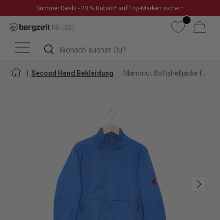
Summer Deals - 20 % Rabatt* auf
Top-Marken
sichern
DIREKT ZUM INHALT
Wunschliste
Warenkorb
Suchen
Suchen
Menü
Second Hand Bekleidung
Mammut Softshelljacke für Herren
Nächste