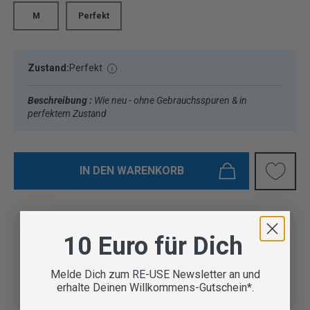
M
Perfekt
Zustand:
Perfekt
Beschreibung :
Wie neu - ohne Gebrauchsspuren & in
perfektem Zustand
IN DEN WARENKORB
10 Euro für Dich
Vom Outdoor Spezialisten
Melde Dich zum RE-USE Newsletter an und
geprüfte Second Hand
Lieferung in 3-5 Werktagen
erhalte Deinen Willkommens-Gutschein*.
Artikel