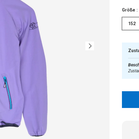
Größe :
152
Nächste
Zust
Besch
Zust