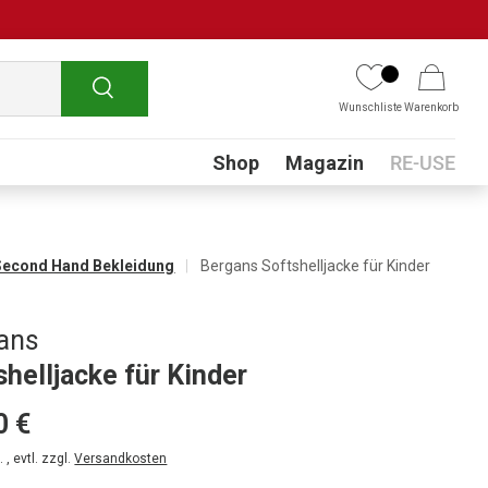
Suchen
Wunschliste
Warenkorb
Submenu
Shop
Magazin
RE-USE
Second Hand Bekleidung
Bergans Softshelljacke für Kinder
ans
shelljacke für Kinder
0 €
 , evtl. zzgl.
Versandkosten