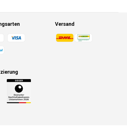
ngsarten
Versand
gsmethoden
Zahlungsmethoden
izierung
gsmethoden