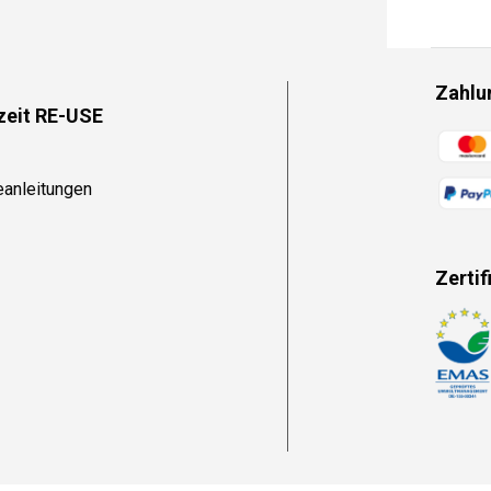
Zahlu
zeit RE-USE
Zahlun
eanleitungen
Zertif
Zahlun