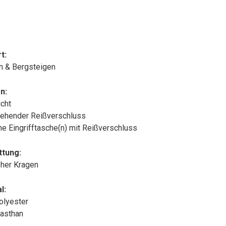
t:
n & Bergsteigen
n:
cht
ehender Reißverschluss
che Eingrifftasche(n) mit Reißverschluss
ttung:
oher Kragen
l:
olyester
asthan