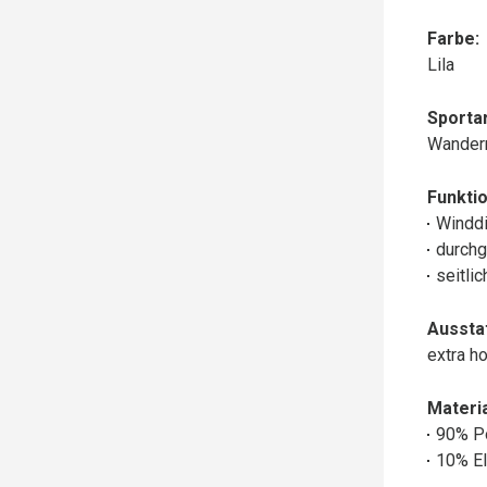
Farbe:
Lila
Sportar
Wander
Funktio
Winddi
durchg
seitli
Aussta
extra h
Materia
90% P
10% El