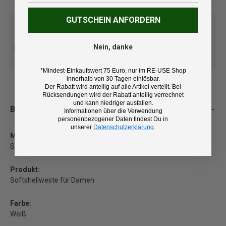
GUTSCHEIN ANFORDERN
Nein, danke
Kostenlose Lieferung ab 100
14 Tage Rückgaberecht und
€ (DE/AT)
kostenlose Retoure
*Mindest-Einkaufswert 75 Euro, nur im RE-USE Shop
innerhalb von 30 Tagen einlösbar.
Der Rabatt wird anteilig auf alle Artikel verteilt. Bei
Rücksendungen wird der Rabatt anteilig verrechnet
und kann niedriger ausfallen.
Beschreibung
Informationen über die Verwendung
personenbezogener Daten findest Du in
unserer
Datenschutzerklärung
.
Marke:
Sportful
Produkt:
Softshellweste für Damen
Farbe:
Weiß