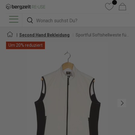
DIREKT ZUM INHALT
Wunschliste
Warenkorb
Suchen
Suchen
Menü
Second Hand Bekleidung
Sportful Softshellweste für Damen
Um 20% reduziert
Nächste