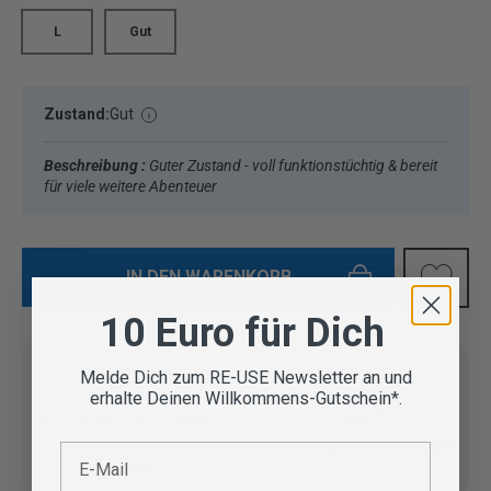
L
Gut
Zustand:
Gut
Beschreibung :
Guter Zustand - voll funktionstüchtig & bereit
für viele weitere Abenteuer
IN DEN WARENKORB
10 Euro für Dich
Melde Dich zum RE-USE Newsletter an und
erhalte Deinen Willkommens-Gutschein*.
Vom Outdoor Spezialisten
geprüfte Second Hand
Lieferung in 3-5 Werktagen
E-Mail
Artikel