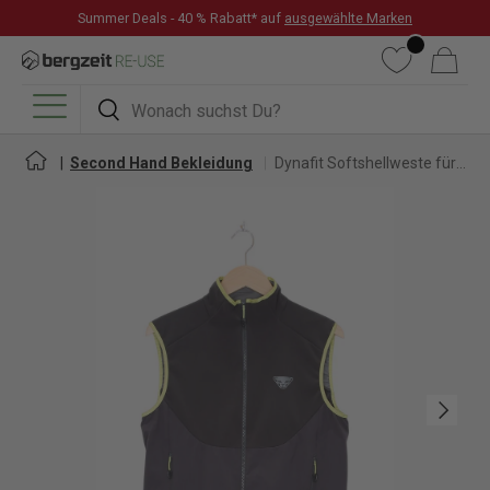
Summer Deals - 40 % Rabatt* auf
ausgewählte Marken
DIREKT ZUM INHALT
Wunschliste
Warenkorb
Suchen
Suchen
Menü
Second Hand Bekleidung
Dynafit Softshellweste für Damen
Nächste