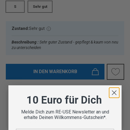
S
Sehr gut
Zustand:
Sehr gut
Beschreibung :
Sehr guter Zustand - gepflegt & kaum von neu
zu unterscheiden
IN DEN WARENKORB
10 Euro für Dich
Vom Outdoor Spezialisten
Melde Dich zum RE-USE Newsletter an und
geprüfte Second Hand
Lieferung in 3-5 Werktagen
erhalte Deinen Willkommens-Gutschein*.
Artikel