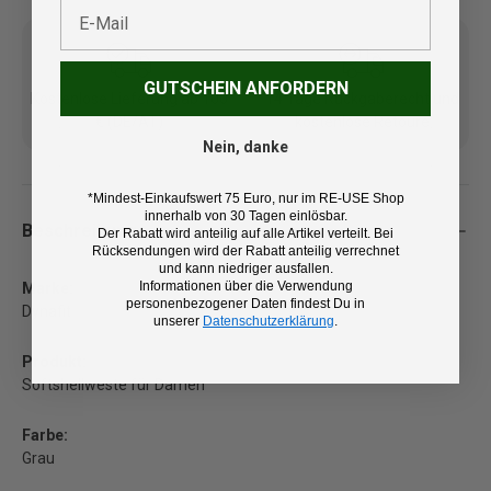
E-Mail
GUTSCHEIN ANFORDERN
Kostenlose Lieferung ab 100
14 Tage Rückgaberecht und
€ (DE/AT)
kostenlose Retoure
Nein, danke
*Mindest-Einkaufswert 75 Euro, nur im RE-USE Shop
innerhalb von 30 Tagen einlösbar.
Beschreibung
Der Rabatt wird anteilig auf alle Artikel verteilt. Bei
Rücksendungen wird der Rabatt anteilig verrechnet
und kann niedriger ausfallen.
Informationen über die Verwendung
Marke:
personenbezogener Daten findest Du in
Dynafit
unserer
Datenschutzerklärung
.
Produkt:
Softshellweste für Damen
Farbe:
Grau