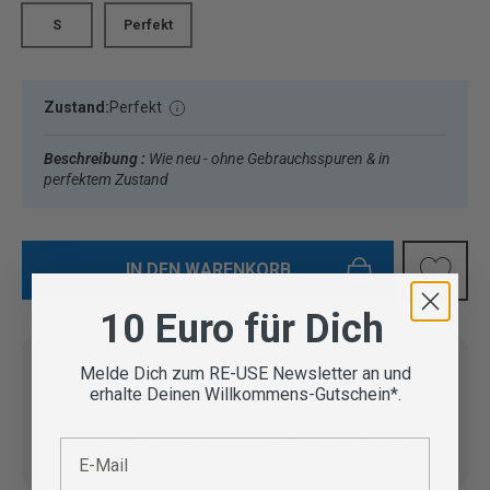
S
Perfekt
Zustand:
Perfekt
Beschreibung :
Wie neu - ohne Gebrauchsspuren & in
perfektem Zustand
IN DEN WARENKORB
10 Euro für Dich
Melde Dich zum RE-USE Newsletter an und
erhalte Deinen Willkommens-Gutschein*.
Vom Outdoor Spezialisten
geprüfte Second Hand
Lieferung in 3-5 Werktagen
E-Mail
Artikel