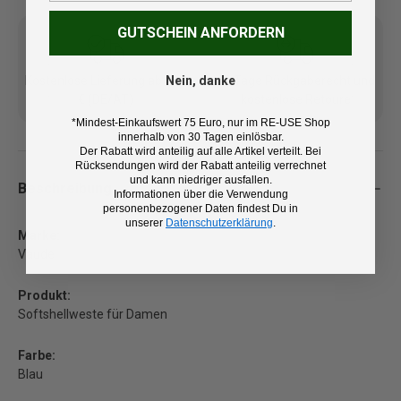
GUTSCHEIN ANFORDERN
Kostenlose Lieferung ab 100
14 Tage Rückgaberecht und
Nein, danke
€ (DE/AT)
kostenlose Retoure
*Mindest-Einkaufswert 75 Euro, nur im RE-USE Shop
innerhalb von 30 Tagen einlösbar.
Der Rabatt wird anteilig auf alle Artikel verteilt. Bei
Rücksendungen wird der Rabatt anteilig verrechnet
und kann niedriger ausfallen.
Beschreibung
Informationen über die Verwendung
personenbezogener Daten findest Du in
unserer
Datenschutzerklärung
.
Marke:
Vaude
Produkt:
Softshellweste für Damen
Farbe:
Blau