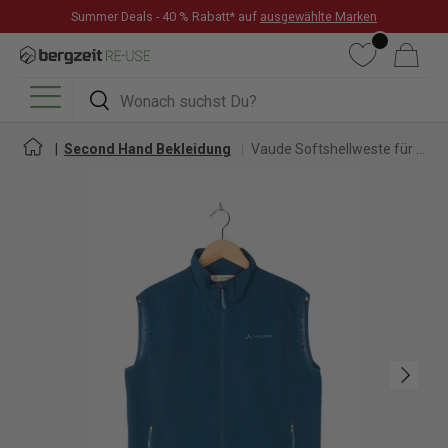
Summer Deals - 40 % Rabatt* auf
ausgewählte Marken
DIREKT ZUM INHALT
Wunschliste
Warenkorb
Suchen
Suchen
Menü
Second Hand Bekleidung
Vaude Softshellweste für Damen
Nächste